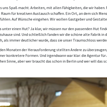
as uns Spaß macht. Arbeiten, mit allen Fähigkeiten, die wir haben.
 Raum für kreativen Austausch schaffen. Ein Ort, an dem sich Men
fühlen. Auf Wünsche eingehen. Wir wollen Gastgeber und Gestalter
das unter einen Hut? Ja klar, wir müssen nur den passenden Hut find
 zuhause sind. Und schließlich fanden wir die schöne alte Fabrik i
ch, als immer deutlicher wurde, dass sie unser Traumschloss werde
nden Monaten der Herausforderung stellten Andere zu überzeugen,
mer konkretere Formen. Und irgendwann war klar: die Agentur für Al
hen Sinne, aber wer braucht das schon in Berlin und wer will das s