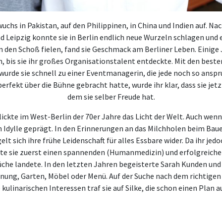
 wuchs in Pakistan, auf den Philippinen, in China und Indien auf. 
Leipzig konnte sie in Berlin endlich neue Wurzeln schlagen und 
n den Schoß fielen, fand sie Geschmack am Berliner Leben. Einige 
 bis sie ihr großes Organisationstalent entdeckte. Mit den besten 
urde sie schnell zu einer Eventmanagerin, die jede noch so anspr
perfekt über die Bühne gebracht hatte, wurde ihr klar, dass sie je
dem sie selber Freude hat.
blickte im West-Berlin der 70er Jahre das Licht der Welt. Auch we
hen Idylle geprägt. In den Erinnerungen an das Milchholen beim B
elt sich ihre frühe Leidenschaft für alles Essbare wider. Da ihr j
e sie zuerst einen spannenden (Humanmedizin) und erfolgreichen
üche landete. In den letzten Jahren begeisterte Sarah Kunden un
nung, Garten, Möbel oder Menü. Auf der Suche nach dem richtigen
kulinarischen Interessen traf sie auf Silke, die schon einen Plan 