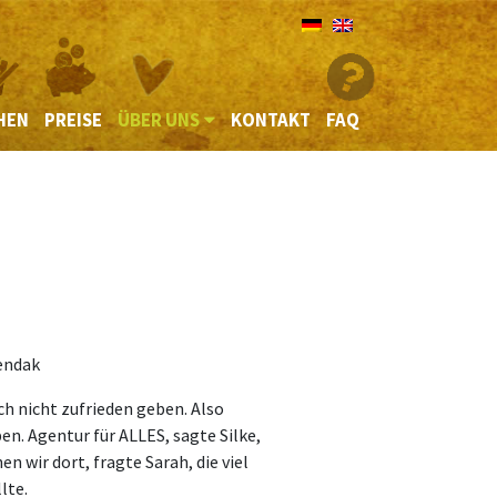
HEN
PREISE
ÜBER UNS
KONTAKT
FAQ
Sendak
h nicht zufrieden geben. Also
en. Agentur für ALLES, sagte Silke,
n wir dort, fragte Sarah, die viel
lte.