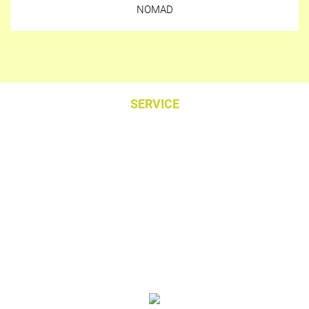
NOMAD
SERVICE
KONTAKT
IMPRESSUM
AGB
DATENSCHUTZERKLÄRUNG
COOKIE-RICHTLINIE (EU)